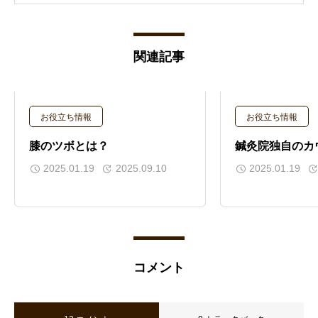
ス症状・めまい・耳鳴りなど、幅広いお
悩みに対応しています。 つらい症状でお
困りの方に、少しでも安心と笑顔を取り
関連記事
戻していただけるよう、丁寧なカウンセ
リングと施術を大切にしています。薬に
頼らず、副作用の少ない新しい選択肢と
して、多くの方に寄り添えるサロンを目
お役立ち情報
お役立ち情報
指しています。 どうぞお気軽にご相談く
ださい。
膝のツボとは？
鍼灸院独自のカ
2025.01.19
2025.09.10
2025.01.19
コメント